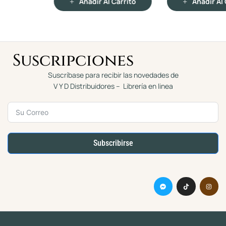
Añadir Al Carrito
Añadir Al Carrito
0
0
d
d
e
e
5
5
Suscripciones
Suscríbase para recibir las novedades de
V Y D Distribuidores – Librería en linea
Subscribirse