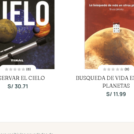
(0)
(0)
V
V
SERVAR EL CIELO
BUSQUEDA DE VIDA E
a
a
l
l
o
PLANETAS
o
S/
30.71
r
r
a
a
S/
11.99
d
d
o
o
c
c
o
o
n
n
0
0
d
d
e
e
5
5