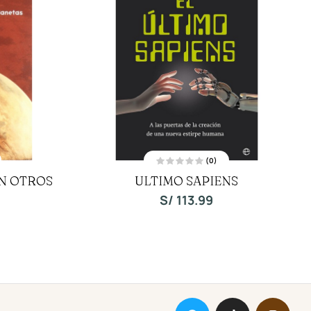
(0)
V
N OTROS
ULTIMO SAPIENS
a
l
o
S/
113.99
r
a
d
o
c
o
n
0
d
e
5