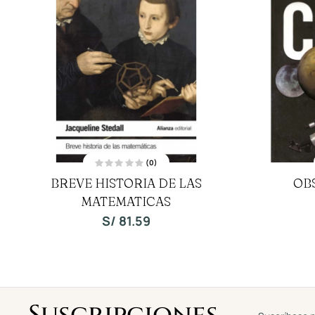
(0)
V
BREVE HISTORIA DE LAS
OB
a
l
MATEMATICAS
o
r
a
S/
81.59
d
o
c
o
n
0
d
e
5