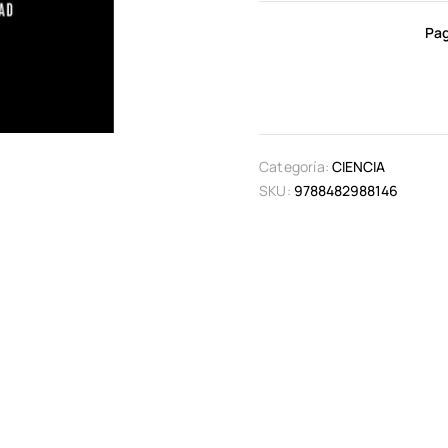
Pag
Categoría:
CIENCIA
SKU:
9788482988146