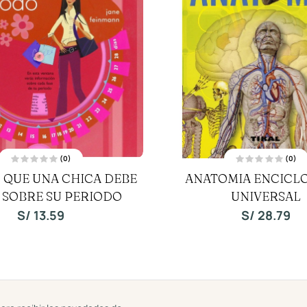
(0)
(0)
V
V
 QUE UNA CHICA DEBE
ANATOMIA ENCICL
a
a
l
l
 SOBRE SU PERIODO
o
UNIVERSAL
o
r
r
a
a
S/
13.59
S/
28.79
d
d
o
o
c
c
o
o
n
n
0
0
d
d
e
e
5
5