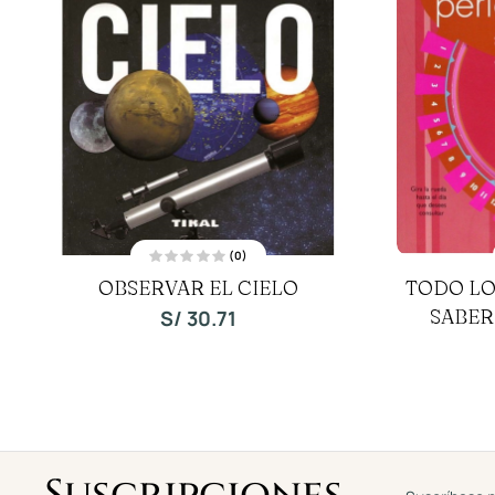
(0)
V
OBSERVAR EL CIELO
TODO LO
a
l
o
SABER
S/
30.71
r
a
d
o
c
o
n
0
d
e
5