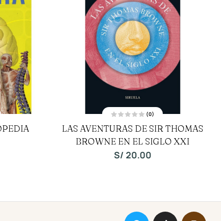
(0)
V
OPEDIA
LAS AVENTURAS DE SIR THOMAS
a
l
BROWNE EN EL SIGLO XXI
o
r
a
S/
20.00
d
o
c
o
n
0
d
e
5