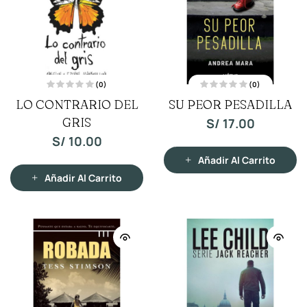
(0)
(0)
V
V
LO CONTRARIO DEL
SU PEOR PESADILLA
a
a
l
l
o
GRIS
o
S/
17.00
r
r
a
a
S/
10.00
d
d
o
o
c
c
Añadir Al Carrito
o
o
n
n
Añadir Al Carrito
0
0
d
d
e
e
5
5