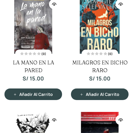
(0)
(0)
V
V
LA MANO EN LA
MILAGROS EN BICHO
a
a
l
l
o
PARED
o
RARO
r
r
a
a
S/
15.00
S/
15.00
d
d
o
o
c
c
o
o
n
n
Añadir Al Carrito
Añadir Al Carrito
0
0
d
d
e
e
5
5