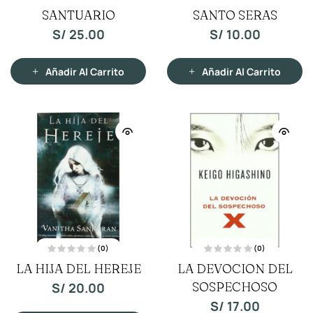
V
V
SANTUARIO
SANTO SERAS
a
a
l
l
o
o
S/
25.00
S/
10.00
r
r
a
a
d
d
o
o
c
c
Añadir Al Carrito
Añadir Al Carrito
o
o
n
n
0
0
d
d
e
e
5
5
(0)
(0)
V
V
LA HIJA DEL HEREJE
LA DEVOCION DEL
a
a
l
l
o
SOSPECHOSO
o
S/
20.00
r
r
a
a
S/
17.00
d
d