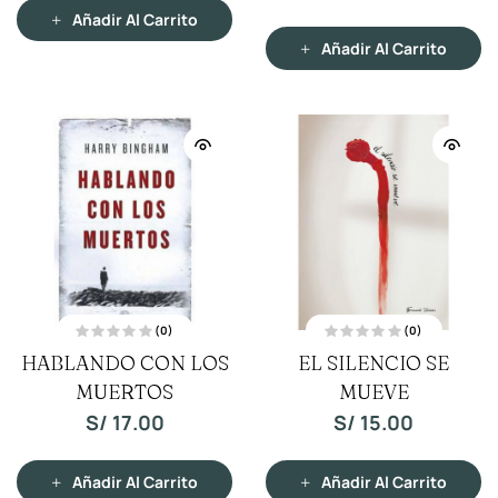
o
o
c
c
Añadir Al Carrito
o
o
n
n
Añadir Al Carrito
0
0
d
d
e
e
5
5
(0)
(0)
V
V
HABLANDO CON LOS
EL SILENCIO SE
a
a
l
l
o
MUERTOS
o
MUEVE
r
r
a
a
S/
17.00
S/
15.00
d
d
o
o
c
c
o
o
n
n
Añadir Al Carrito
Añadir Al Carrito
0
0
d
d