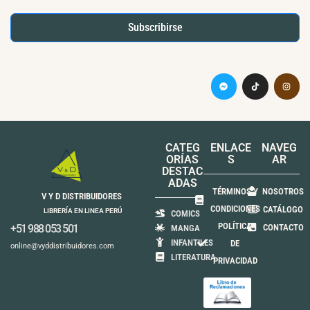
Subscribirse
CATEG
ENLACE
NAVEG
ORÍAS
S
AR
DESTAC
ADAS
TÉRMINOS Y
NOSOTROS
V Y D DISTRIBUIDORES
CONDICIONES
CATÁLOGO
LIBRERÍA EN LINEA PERÚ
COMICS
POLÍTICA
+51 988 053 501
CONTACTO
MANGA
INFANTILES
DE
online@vyddistribuidores.com
LITERATURA
PRIVACIDAD