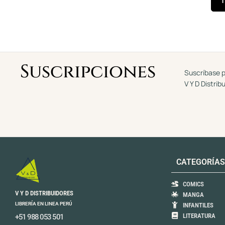
1
Suscripciones
Suscríbase p
V Y D Distrib
CATEGORÍAS
COMICS
V Y D DISTRIBUIDORES
MANGA
LIBRERÍA EN LINEA PERÚ
INFANTILES
LITERATURA
+51 988 053 501