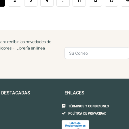
2
3
4
…
11
12
13
ara recibir las novedades de
uidores – Librería en linea
 DESTACADAS
ENLACES
TÉRMINOS Y CONDICIONES
POLÍTICA DE PRIVACIDAD