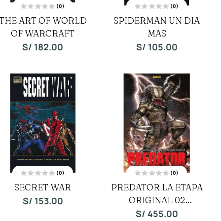
(0)
(0)
V
V
THE ART OF WORLD
SPIDERMAN UN DIA
a
a
l
l
OF WARCRAFT
o
o
MAS
r
r
a
a
S/
182.00
S/
105.00
d
d
o
o
c
c
o
o
n
n
0
0
d
d
e
e
5
5
(0)
(0)
V
V
SECRET WAR
PREDATOR LA ETAPA
a
a
l
l
o
ORIGINAL 02
o
S/
153.00
r
r
a
a
OMNIBUS
S/
455.00
d
d
o
o