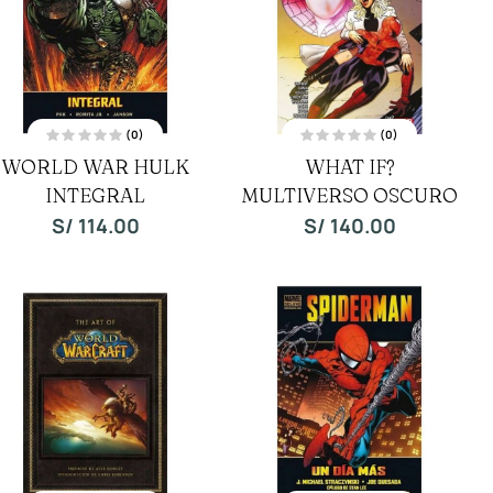
(0)
(0)
V
V
WORLD WAR HULK
WHAT IF?
a
a
l
l
INTEGRAL
o
MULTIVERSO OSCURO
o
r
r
a
a
S/
114.00
S/
140.00
d
d
o
o
c
c
o
o
n
n
0
0
d
d
e
e
5
5