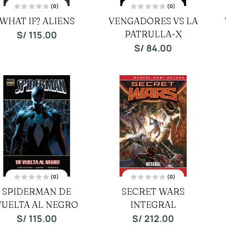
(0)
(0)
V
V
WHAT IF? ALIENS
VENGADORES VS LA
a
a
l
l
o
PATRULLA-X
o
S/
115.00
r
r
a
a
S/
84.00
d
d
o
o
c
c
o
o
n
n
0
0
d
d
e
e
5
5
(0)
(0)
V
V
SPIDERMAN DE
SECRET WARS
a
a
l
l
VUELTA AL NEGRO
o
INTEGRAL
o
r
r
a
a
S/
115.00
S/
212.00
d
d
o
o