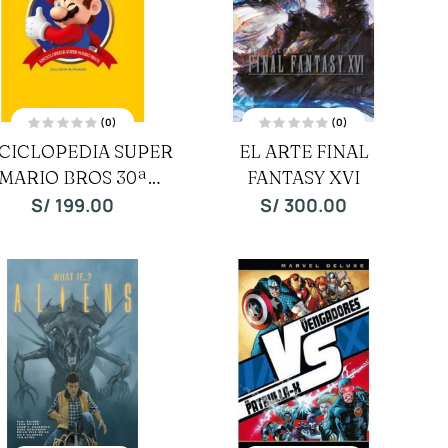
(0)
(0)
V
V
CICLOPEDIA SUPER
EL ARTE FINAL
a
a
l
l
MARIO BROS 30ª
o
FANTASY XVI
o
r
r
a
a
ANIVERSARIO
S/
199.00
S/
300.00
d
d
o
o
c
c
o
o
n
n
0
0
d
d
e
e
5
5