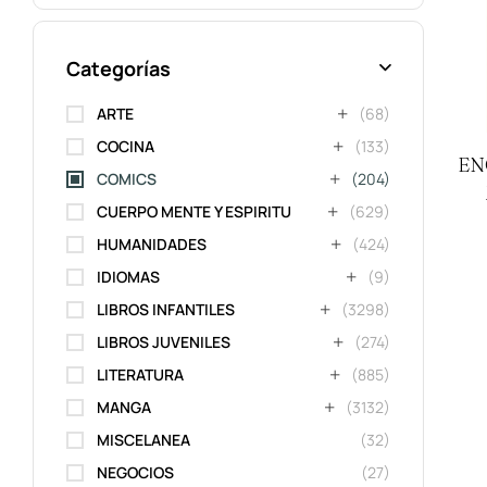
Categorías
ARTE
(68)
COCINA
(133)
EN
COMICS
(204)
CUERPO MENTE Y ESPIRITU
(629)
HUMANIDADES
(424)
IDIOMAS
(9)
LIBROS INFANTILES
(3298)
LIBROS JUVENILES
(274)
LITERATURA
(885)
MANGA
(3132)
MISCELANEA
(32)
NEGOCIOS
(27)