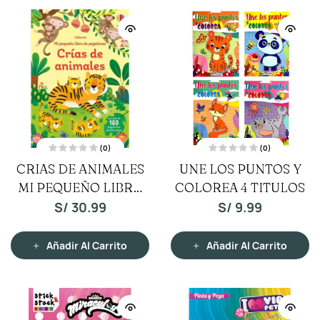
(0)
(0)
V
V
CRIAS DE ANIMALES
UNE LOS PUNTOS Y
a
a
l
l
MI PEQUEÑO LIBRO
o
o
COLOREA 4 TITULOS
r
r
a
a
DE PEGATINAS
S/
30.99
S/
9.99
d
d
o
o
c
c
o
o
n
n
Añadir Al Carrito
Añadir Al Carrito
0
0
d
d
e
e
5
5