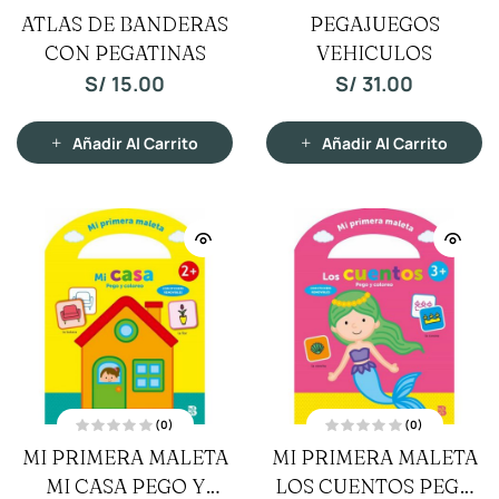
V
V
ATLAS DE BANDERAS
PEGAJUEGOS
a
a
l
l
CON PEGATINAS
o
VEHICULOS
o
r
r
a
a
S/
15.00
S/
31.00
d
d
o
o
c
c
o
o
n
n
Añadir Al Carrito
Añadir Al Carrito
0
0
d
d
e
e
5
5
(0)
(0)
V
V
MI PRIMERA MALETA
MI PRIMERA MALETA
a
a
l
l
MI CASA PEGO Y
o
LOS CUENTOS PEGO
o
r
r