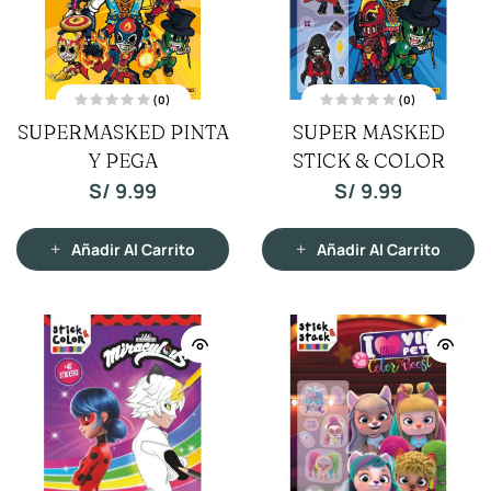
(0)
(0)
V
V
SUPERMASKED PINTA
SUPER MASKED
a
a
l
l
o
Y PEGA
STICK & COLOR
o
r
r
a
a
S/
9.99
S/
9.99
d
d
o
o
c
c
o
o
n
n
Añadir Al Carrito
Añadir Al Carrito
0
0
d
d
e
e
5
5