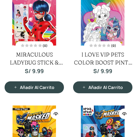
(0)
(0)
V
V
MIRACULOUS
I LOVE VIP PETS
a
a
l
l
LADYBUG STICK &
o
COLOR BOOST PINTA
o
r
r
a
a
COLOR
Y PEGA
S/
9.99
S/
9.99
d
d
o
o
c
c
o
o
n
n
Añadir Al Carrito
Añadir Al Carrito
0
0
d
d
e
e
5
5