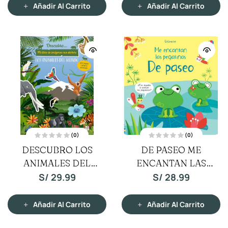
n
n
Añadir Al Carrito
Añadir Al Carrito
0
0
d
d
e
e
5
5
(0)
(0)
V
V
DESCUBRO LOS
DE PASEO ME
a
a
l
l
ANIMALES DEL
o
ENCANTAN LAS
o
r
r
a
a
MUNDO
PEGATINAS
S/
29.99
S/
28.99
d
d
o
o
c
c
o
o
n
n
Añadir Al Carrito
Añadir Al Carrito
0
0
d
d
e
e
5
5