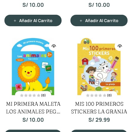
a
a
COLOREO
Y COLOREO
S/
10.00
S/
10.00
d
d
o
o
c
c
o
o
n
n
Añadir Al Carrito
Añadir Al Carrito
0
0
d
d
e
e
5
5
(0)
(0)
V
V
MI PRIMERA MALETA
MIS 100 PRIMEROS
a
a
l
l
LOS ANIMALES PEGO
o
STICKERS LA GRANJA
o
r
r
a
a
Y COLOREO
S/
10.00
S/
29.99
d
d
o
o
c
c
o
o