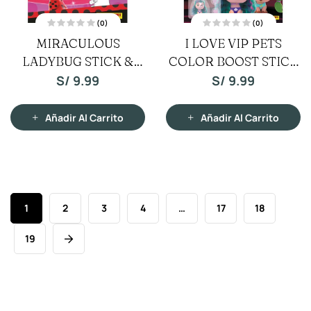
(0)
(0)
V
V
MIRACULOUS
I LOVE VIP PETS
a
a
l
l
LADYBUG STICK &
o
COLOR BOOST STICK
o
r
r
a
a
COLOR
& STACK
S/
9.99
S/
9.99
d
d
o
o
c
c
o
o
n
n
Añadir Al Carrito
Añadir Al Carrito
0
0
d
d
e
e
5
5
1
2
3
4
…
17
18
19