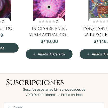
(0)
(0)
V
V
TAROT ARTURICO O
MAGOS DE LOS
a
a
l
l
LA BUSQUEDA DEL
o
o
DIOSES
r
r
a
a
SANTUARIO
S/
146.87
S/
83.19
d
d
o
o
c
c
o
o
n
n
Añadir Al Carrito
Añadir Al Carrito
0
0
d
d
e
e
5
5
Suscripciones
Suscríbase para recibir las novedades de
V Y D Distribuidores – Librería en linea