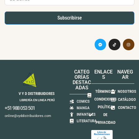
Subscribirse
CATEG
ENLACE
NAVEG
ORÍAS
S
AR
DESTAC
ADAS
TÉRMINOS Y
NOSOTROS
V Y D DISTRIBUIDORES
CONDICIONES
CATÁLOGO
LIBRERÍA EN LINEA PERÚ
COMICS
POLÍTICA
+51 988 053 501
CONTACTO
MANGA
INFANTILES
DE
online@vyddistribuidores.com
LITERATURA
PRIVACIDAD