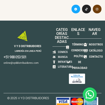
CATEG
ENLACE
NAVEG
ORÍAS
S
AR
DESTAC
ADAS
TÉRMINOS Y
NOSOTROS
V Y D DISTRIBUIDORES
CONDICIONES
CATÁLOGO
LIBRERÍA EN LINEA PERÚ
COMICS
POLÍTICA
+51 988 053 501
CONTACTO
MANGA
INFANTILES
DE
online@vyddistribuidores.com
LITERATURA
PRIVACIDAD
© 2025 V Y D DISTRIBUIDORES