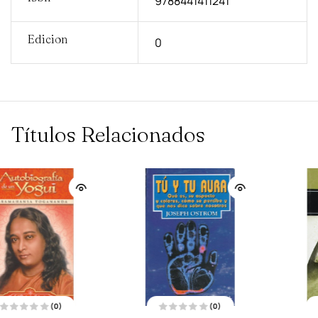
9788441411241
Edicion
0
Títulos Relacionados
(0)
(0)
V
V