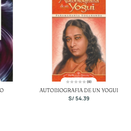
(0)
V
DO
AUTOBIOGRAFIA DE UN YOGUI
a
l
o
S/
54.39
r
a
d
o
c
o
n
0
d
e