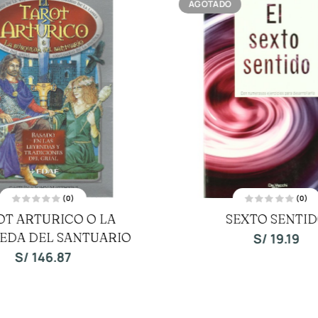
AGOTADO
(0)
(0)
V
V
OT ARTURICO O LA
SEXTO SENTI
a
a
l
l
EDA DEL SANTUARIO
o
o
S/
19.19
r
r
a
a
S/
146.87
d
d
o
o
c
c
o
o
n
n
0
0
d
d
e
e