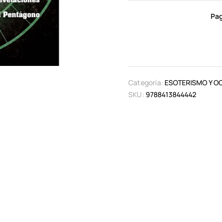
Pag
Categoría:
ESOTERISMO Y O
SKU:
9788413844442