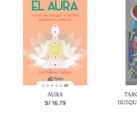
(0)
V
AURA
TAR
a
l
o
BUSQU
S/
16.79
r
a
d
o
c
o
n
0
d
e