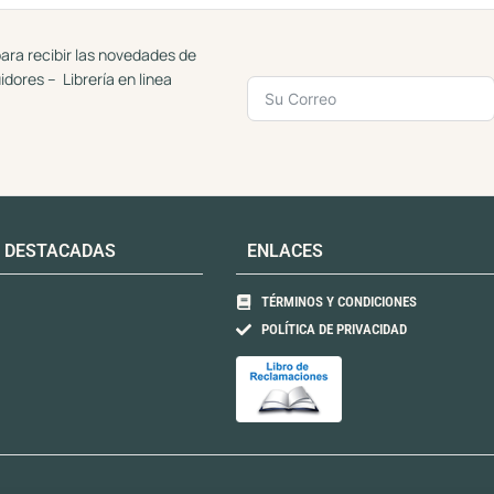
5
5
ara recibir las novedades de
uidores – Librería en linea
 DESTACADAS
ENLACES
TÉRMINOS Y CONDICIONES
POLÍTICA DE PRIVACIDAD