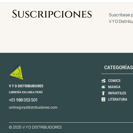
5
Suscripciones
Suscríbase p
V Y D Distrib
CATEGORÍAS
COMICS
V Y D DISTRIBUIDORES
MANGA
LIBRERÍA EN LINEA PERÚ
INFANTILES
LITERATURA
+51 988 053 501
online@vyddistribuidores.com
© 2025 V Y D DISTRIBUIDORES