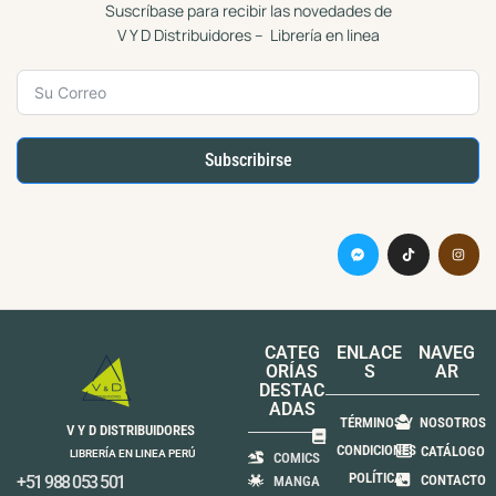
Suscríbase para recibir las novedades de
V Y D Distribuidores – Librería en linea
Subscribirse
CATEG
ENLACE
NAVEG
ORÍAS
S
AR
DESTAC
ADAS
TÉRMINOS Y
NOSOTROS
V Y D DISTRIBUIDORES
CONDICIONES
CATÁLOGO
LIBRERÍA EN LINEA PERÚ
COMICS
POLÍTICA
+51 988 053 501
CONTACTO
MANGA