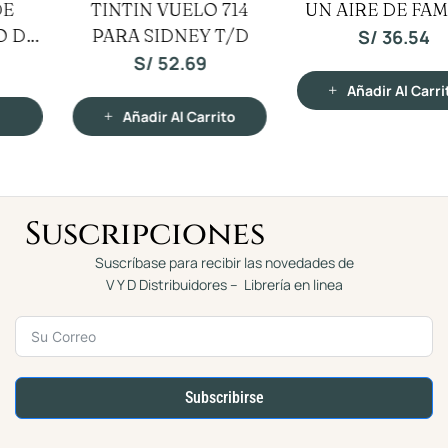
UN AIRE DE FAMILIA
TINTIN EL SECRETO
a
a
l
l
o
DEL UNICORNIO T/D
o
S/
36.54
r
r
a
a
S/
52.69
d
d
o
o
c
c
Añadir Al Carrito
o
o
n
n
Añadir Al Carrito
0
0
d
d
e
e
5
5
Suscripciones
Suscríbase para recibir las novedades de
V Y D Distribuidores – Librería en linea
Subscribirse