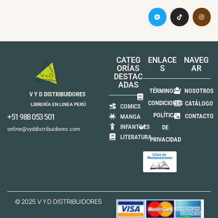
CATEG
ENLACE
NAVEG
ORÍAS
S
AR
DESTAC
ADAS
TÉRMINOS Y
NOSOTROS
V Y D DISTRIBUIDORES
CONDICIONES
CATÁLOGO
LIBRERÍA EN LINEA PERÚ
COMICS
POLÍTICA
+51 988 053 501
CONTACTO
MANGA
INFANTILES
DE
online@vyddistribuidores.com
LITERATURA
PRIVACIDAD
© 2025 V Y D DISTRIBUIDORES