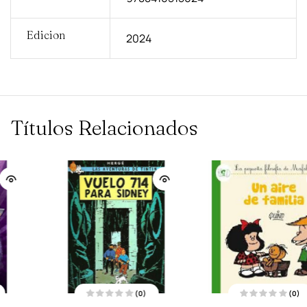
Edicion
2024
Títulos Relacionados
(0)
(0)
V
V