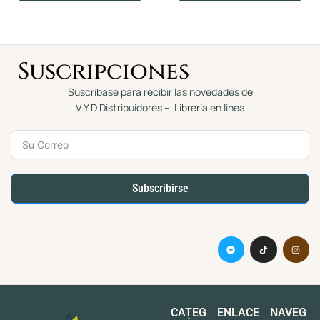
e
e
5
5
Suscripciones
Suscríbase para recibir las novedades de
V Y D Distribuidores – Librería en linea
Subscribirse
CATEG
ENLACE
NAVEG