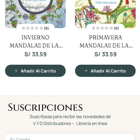
(0)
(0)
V
V
INVIERNO
PRIMAVERA
a
a
l
l
MANDALAS DE LAS
o
MANDALAS DE LAS
o
r
r
a
a
ESTACIONES
ESTACIONES
S/
33.59
S/
33.59
d
d
o
o
c
c
o
o
n
n
Añadir Al Carrito
Añadir Al Carrito
0
0
d
d
e
e
5
5
Suscripciones
Suscríbase para recibir las novedades de
V Y D Distribuidores – Librería en linea