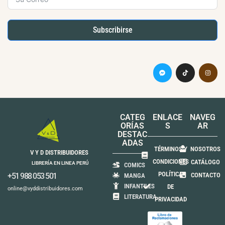
Subscribirse
CATEG
ENLACE
NAVEG
ORÍAS
S
AR
DESTAC
ADAS
TÉRMINOS Y
NOSOTROS
V Y D DISTRIBUIDORES
CONDICIONES
CATÁLOGO
LIBRERÍA EN LINEA PERÚ
COMICS
POLÍTICA
+51 988 053 501
CONTACTO
MANGA
INFANTILES
DE
online@vyddistribuidores.com
LITERATURA
PRIVACIDAD