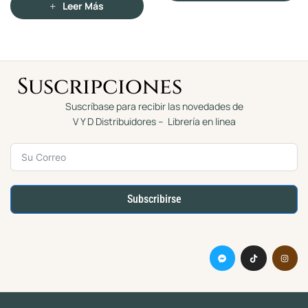
Añadir Al Carrito
Añadir Al Ca
0
0
d
d
e
e
5
5
Suscripciones
Suscríbase para recibir las novedades de
V Y D Distribuidores – Librería en linea
Subscribirse