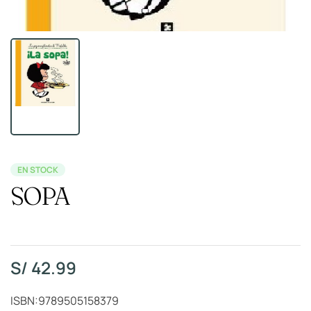
EN STOCK
SOPA
S/
42.99
ISBN:9789505158379