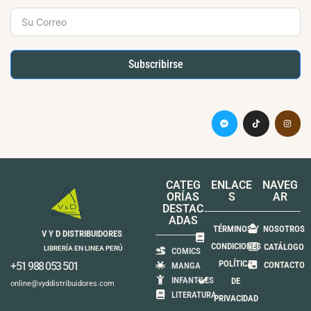
Subscribirse
CATEG
ENLACE
NAVEG
ORÍAS
S
AR
DESTAC
ADAS
TÉRMINOS Y
NOSOTROS
V Y D DISTRIBUIDORES
CONDICIONES
CATÁLOGO
LIBRERÍA EN LINEA PERÚ
COMICS
POLÍTICA
+51 988 053 501
CONTACTO
MANGA
INFANTILES
DE
online@vyddistribuidores.com
LITERATURA
PRIVACIDAD