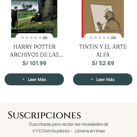
(0)
(0)
V
V
TINTIN Y EL ARTE
TINTIN EL CANGREJ
a
a
l
l
o
ALFA
DE LAS PINZAS DE
o
r
r
a
a
ORO T/D
S/
52.69
S/
52.69
d
d
o
o
c
c
o
o
n
n
Leer Más
Añadir Al Carrito
0
0
d
d
e
e
5
5
Suscripciones
Suscríbase para recibir las novedades de
V Y D Distribuidores – Librería en linea