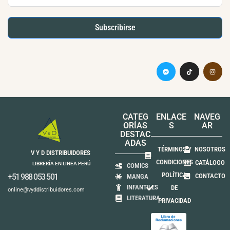
Subscribirse
CATEG
ENLACE
NAVEG
ORÍAS
S
AR
DESTAC
ADAS
TÉRMINOS Y
NOSOTROS
V Y D DISTRIBUIDORES
CONDICIONES
CATÁLOGO
LIBRERÍA EN LINEA PERÚ
COMICS
POLÍTICA
+51 988 053 501
CONTACTO
MANGA
INFANTILES
DE
online@vyddistribuidores.com
LITERATURA
PRIVACIDAD