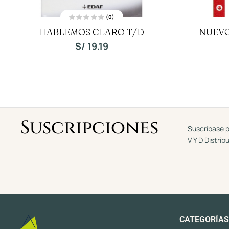
(0)
V
HABLEMOS CLARO T/D
NUEVO
a
l
o
S/
19.19
r
a
d
o
c
o
n
0
d
e
5
Suscripciones
Suscríbase p
V Y D Distrib
CATEGORÍAS