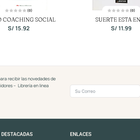
(0)
(0)
V
V
 COACHING SOCIAL
SUERTE ESTA EN
a
a
l
l
o
o
S/
15.92
S/
11.99
r
r
a
a
d
d
o
o
c
c
o
o
n
n
0
0
d
d
e
e
5
5
ara recibir las novedades de
uidores – Librería en linea
 DESTACADAS
ENLACES