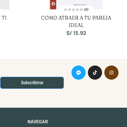
(0)
V
 TI
COMO ATRAER A TU PAREJA
a
l
o
IDEAL
r
a
S/
15.92
d
o
c
o
n
0
d
e
5
Subscribirse
NAVEGAR