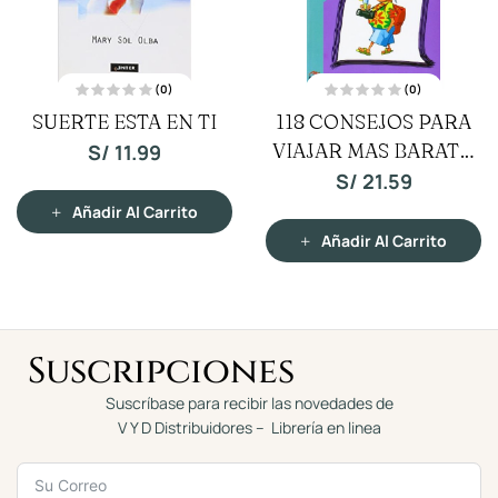
(0)
(0)
V
V
SUERTE ESTA EN TI
118 CONSEJOS PARA
a
a
l
l
o
VIAJAR MAS BARATO
o
S/
11.99
r
r
a
a
MAS COMODO Y MAS
S/
21.59
d
d
o
o
SEGURO
c
c
Añadir Al Carrito
o
o
n
n
Añadir Al Carrito
0
0
d
d
e
e
5
5
Suscripciones
Suscríbase para recibir las novedades de
V Y D Distribuidores – Librería en linea