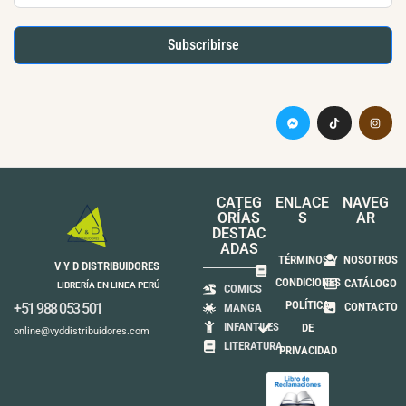
Subscribirse
CATEG
ENLACE
NAVEG
ORÍAS
S
AR
DESTAC
ADAS
TÉRMINOS Y
NOSOTROS
V Y D DISTRIBUIDORES
CONDICIONES
CATÁLOGO
LIBRERÍA EN LINEA PERÚ
COMICS
POLÍTICA
+51 988 053 501
CONTACTO
MANGA
INFANTILES
DE
online@vyddistribuidores.com
LITERATURA
PRIVACIDAD