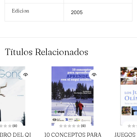
Edicion
2005
Títulos Relacionados
(0)
(0)
V
V
JUEGOS OLIMPICOS
AEROBIC EN LAS
a
a