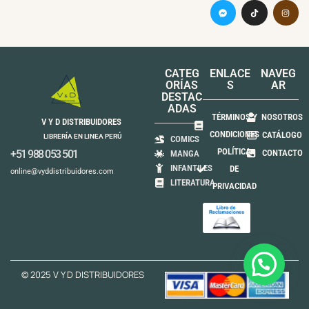
CATEG
ENLACE
NAVEG
ORÍAS
S
AR
DESTAC
ADAS
TÉRMINOS Y
NOSOTROS
V Y D DISTRIBUIDORES
CONDICIONES
CATÁLOGO
LIBRERÍA EN LINEA PERÚ
COMICS
POLÍTICA
+51 988 053 501
CONTACTO
MANGA
INFANTILES
DE
online@vyddistribuidores.com
LITERATURA
PRIVACIDAD
© 2025 V Y D DISTRIBUIDORES