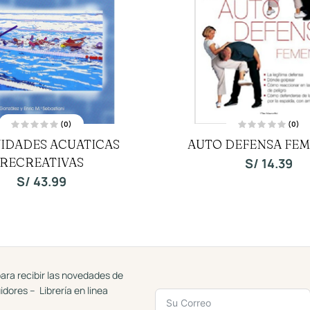
(0)
(0)
V
V
VIDADES ACUATICAS
AUTO DEFENSA FE
a
a
l
l
RECREATIVAS
o
o
S/
14.39
r
r
a
a
S/
43.99
d
d
o
o
c
c
o
o
n
n
0
0
d
d
e
e
5
5
ara recibir las novedades de
uidores – Librería en linea