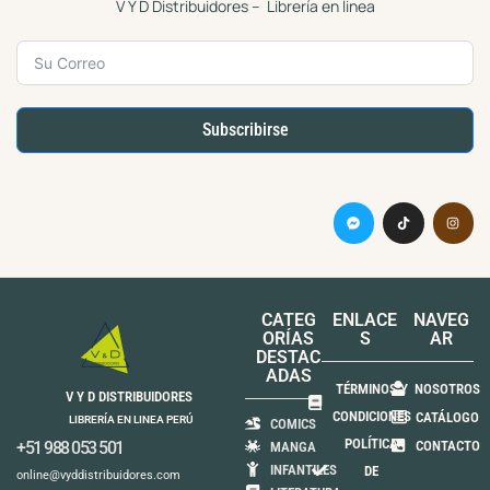
V Y D Distribuidores – Librería en linea
Subscribirse
CATEG
ENLACE
NAVEG
ORÍAS
S
AR
DESTAC
ADAS
TÉRMINOS Y
NOSOTROS
V Y D DISTRIBUIDORES
CONDICIONES
CATÁLOGO
LIBRERÍA EN LINEA PERÚ
COMICS
POLÍTICA
+51 988 053 501
CONTACTO
MANGA
INFANTILES
DE
online@vyddistribuidores.com