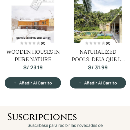
(0)
(0)
V
V
WOODEN HOUSES IN
NATURALIZED
a
a
l
l
PURE NATURE
o
POOLS. DEJA QUE LA
o
r
r
a
a
NATURALEZA TE
S/
23.19
S/
31.99
d
d
o
o
INVADA
c
c
o
o
n
n
Añadir Al Carrito
Añadir Al Carrito
0
0
d
d
e
e
5
5
Suscripciones
Suscríbase para recibir las novedades de