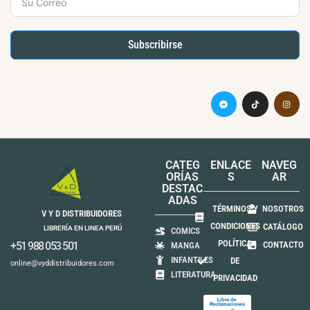
Subscribirse
CATEG
ENLACE
NAVEG
ORÍAS
S
AR
DESTAC
ADAS
TÉRMINOS Y
NOSOTROS
V Y D DISTRIBUIDORES
CONDICIONES
CATÁLOGO
LIBRERÍA EN LINEA PERÚ
COMICS
POLÍTICA
+51 988 053 501
CONTACTO
MANGA
INFANTILES
DE
online@vyddistribuidores.com
LITERATURA
PRIVACIDAD