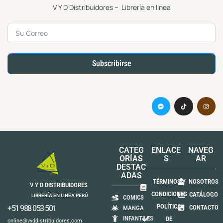
V Y D Distribuidores – Librería en linea
Subscribirse
CATEG
ENLACE
NAVEG
ORÍAS
S
AR
DESTAC
ADAS
TÉRMINOS Y
NOSOTROS
V Y D DISTRIBUIDORES
CONDICIONES
CATÁLOGO
LIBRERÍA EN LINEA PERÚ
COMICS
POLÍTICA
+51 988 053 501
CONTACTO
MANGA
INFANTILES
DE
online@vyddistribuidores.com