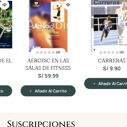
OFERTA
(0)
(0)
V
V
CARRERAS
GUIA DEL METODO
a
a
l
l
o
o
PILATES
S/
9.90
r
r
a
a
S/
23.88
S/
44.39
d
d
o
o
c
c
Añadir Al Carrito
o
o
n
n
Añadir Al Carrito
0
0
d
d
e
e
5
5
Suscripciones