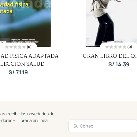
(0)
(0)
V
V
DAD FISICA ADAPTADA
GRAN LIBRO DEL Q
a
a
l
l
LECCION SALUD
o
o
S/
14.39
r
r
a
a
S/
71.19
d
d
o
o
c
c
o
o
n
n
0
0
d
d
e
e
5
5
ara recibir las novedades de
uidores – Librería en linea