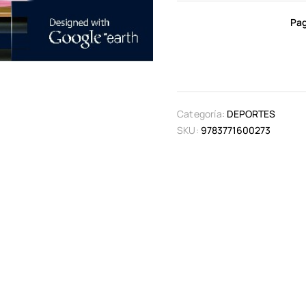
Pag
Categoría:
DEPORTES
SKU:
9783771600273