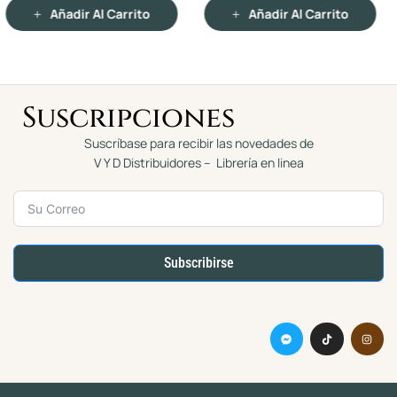
n
n
Añadir Al Carrito
Añadir Al Carrito
0
0
d
d
e
e
5
5
Suscripciones
Suscríbase para recibir las novedades de
V Y D Distribuidores – Librería en linea
Subscribirse