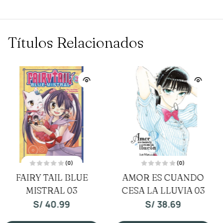
Títulos Relacionados
(0)
(0)
V
V
FAIRY TAIL BLUE
AMOR ES CUANDO
a
a
l
l
MISTRAL 02
o
CESA LA LLUVIA 06
o
r
r
a
a
S/
40.99
S/
38.69
d
d
o
o
c
c
o
o