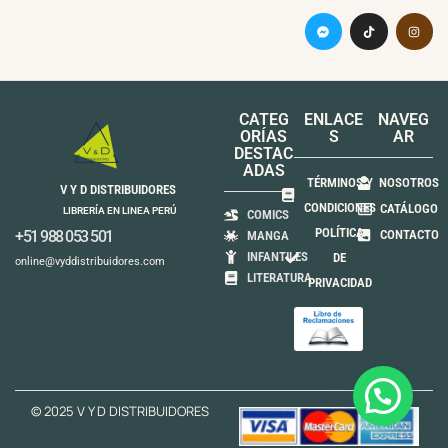
CATEG
ENLACE
NAVEG
ORÍAS
S
AR
DESTAC
ADAS
TÉRMINOS Y
NOSOTROS
V Y D DISTRIBUIDORES
CONDICIONES
CATÁLOGO
LIBRERÍA EN LINEA PERÚ
COMICS
POLÍTICA
+51 988 053 501
CONTACTO
MANGA
INFANTILES
DE
online@vyddistribuidores.com
LITERATURA
PRIVACIDAD
© 2025 V Y D DISTRIBUIDORES