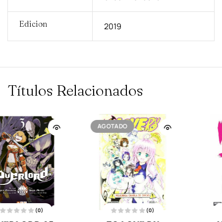
Edicion
2019
Títulos Relacionados
(0)
(0)
V
V