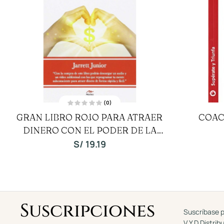
(0)
V
GRAN LIBRO ROJO PARA ATRAER
COAC
a
l
DINERO CON EL PODER DE LA
o
r
a
MENTE
S/
19.19
d
o
c
o
n
0
d
e
5
Suscripciones
Suscríbase p
V Y D Distrib