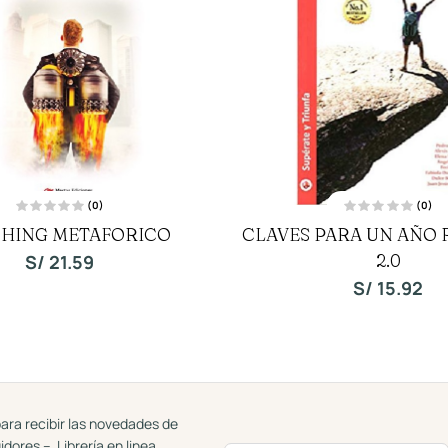
(0)
(0)
V
V
HING METAFORICO
CLAVES PARA UN AÑO
a
a
l
l
o
o
2.0
S/
21.59
r
r
a
a
S/
15.92
d
d
o
o
c
c
o
o
n
n
0
0
d
d
e
e
5
5
ara recibir las novedades de
uidores – Librería en linea