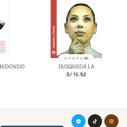
(0)
V
 REDONDO
BUSQUEDA LA
a
l
o
S/
15.92
r
a
d
o
c
o
n
0
d
e
5