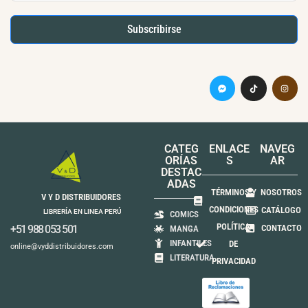
Subscribirse
CATEG
ENLACE
NAVEG
ORÍAS
S
AR
DESTAC
ADAS
TÉRMINOS Y
NOSOTROS
V Y D DISTRIBUIDORES
CONDICIONES
CATÁLOGO
LIBRERÍA EN LINEA PERÚ
COMICS
POLÍTICA
+51 988 053 501
CONTACTO
MANGA
INFANTILES
DE
online@vyddistribuidores.com
LITERATURA
PRIVACIDAD