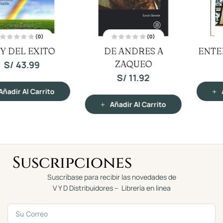
(0)
(0)
V
V
ENTENDER LA BIBLIA
YOGA DEL BHAGAVAD
a
a
l
l
o
o
GUITA
S/
38.39
r
r
a
a
S/
67.19
d
d
o
o
c
c
Añadir Al Carrito
o
o
n
n
Añadir Al Carrito
0
0
d
d
e
e
5
5
Suscripciones
Suscríbase para recibir las novedades de
V Y D Distribuidores – Librería en linea