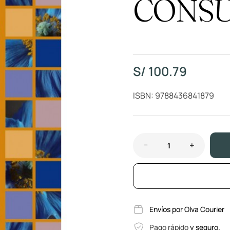
CONS
S/
100.79
ISBN: 9788436841879
Envíos por Olva Courier
Pago rápido
y seguro.