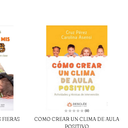
(0)
V
 FIERAS
COMO CREAR UN CLIMA DE AULA
a
l
o
POSITIVO
r