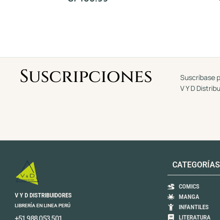
a
d
o
c
o
n
0
d
e
5
Suscripciones
Suscríbase p
V Y D Distrib
CATEGORÍAS
COMICS
V Y D DISTRIBUIDORES
MANGA
LIBRERÍA EN LINEA PERÚ
INFANTILES
LITERATURA
+51 988 053 501