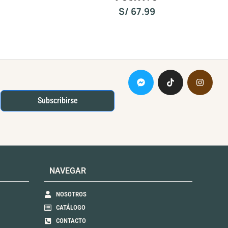
a
S/
67.99
d
o
c
o
n
0
d
e
5
Subscribirse
NAVEGAR
NOSOTROS
CATÁLOGO
CONTACTO