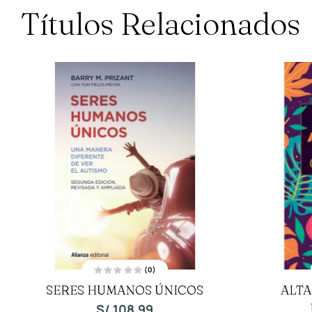
Títulos Relacionados
(0)
V
SERES HUMANOS ÚNICOS
ALTA
a
l
o
S/
108.99
r