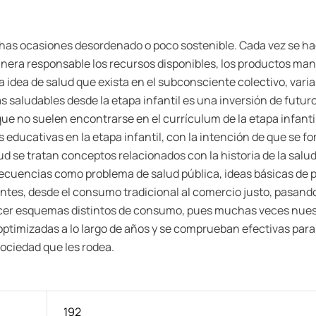
s ocasiones desordenado o poco sostenible. Cada vez se hac
era responsable los recursos disponibles, los productos manu
dea de salud que exista en el subconsciente colectivo, variant
aludables desde la etapa infantil es una inversión de futuro 
e no suelen encontrarse en el currículum de la etapa infantil
 educativas en la etapa infantil, con la intención de que se f
d se tratan conceptos relacionados con la historia de la salud
frecuencias como problema de salud pública, ideas básicas de
antes, desde el consumo tradicional al comercio justo, pasand
nocer esquemas distintos de consumo, pues muchas veces nuest
o optimizadas a lo largo de años y se comprueban efectivas pa
sociedad que les rodea.
192