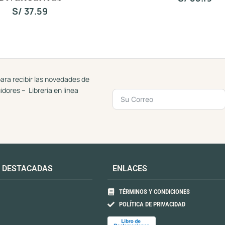
a
a
S/
37.59
d
d
o
o
c
c
o
o
n
n
0
0
d
d
e
e
5
5
ara recibir las novedades de
uidores – Librería en linea
 DESTACADAS
ENLACES
TÉRMINOS Y CONDICIONES
POLÍTICA DE PRIVACIDAD