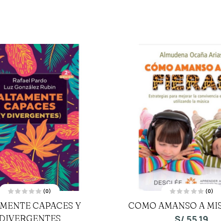
(0)
(0)
V
V
MENTE CAPACES Y
COMO AMANSO A MIS
a
a
l
l
DIVERGENTES
o
o
S/
55.19
r
r