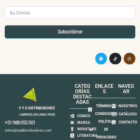
Subscribirse
CATEG
ENLACE
NAVEG
ORÍAS
S
AR
DESTAC
ADAS
TÉRMINOS Y
NOSOTROS
V Y D DISTRIBUIDORES
CONDICIONES
CATÁLOGO
LIBRERÍA EN LINEA PERÚ
COMICS
POLÍTICA
+51 988 053 501
CONTACTO
MANGA
INFANTILES
DE
online@vyddistribuidores.com
LITERATURA
PRIVACIDAD