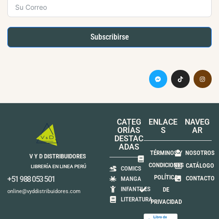
Subscribirse
CATEG
ENLACE
NAVEG
ORÍAS
S
AR
DESTAC
ADAS
TÉRMINOS Y
NOSOTROS
V Y D DISTRIBUIDORES
CONDICIONES
CATÁLOGO
LIBRERÍA EN LINEA PERÚ
COMICS
POLÍTICA
+51 988 053 501
CONTACTO
MANGA
INFANTILES
DE
online@vyddistribuidores.com
LITERATURA
PRIVACIDAD