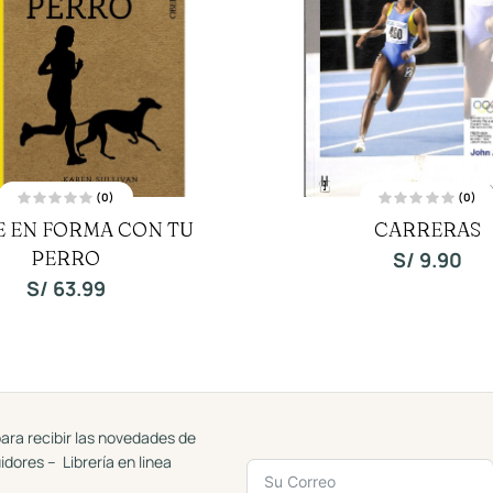
(0)
(0)
V
V
 EN FORMA CON TU
CARRERAS
a
a
l
l
o
PERRO
o
S/
9.90
r
r
a
a
S/
63.99
d
d
o
o
c
c
o
o
n
n
0
0
d
d
e
e
5
5
ara recibir las novedades de
uidores – Librería en linea