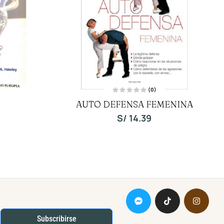
(0)
V
AUTO DEFENSA FEMENINA
a
l
o
S/
14.39
r
a
d
o
c
o
n
0
d
e
5
Subscribirse