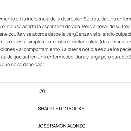
emento en la incidencia de la depresión.Se trata de una enfer
 e incluso acorta la esperanza de vida. Pero a pesar de su fr
ene oculta y se aborda desde la vergüenza y el silencio culpab
imida no está simplemente triste o melancólica (dos emocione
ociones y al comportamiento. La buena noticia es que los pac
ta de que sufren una enfermedad, dura y larga pero curable.E
s que no se debe caer.
170
SHACKLETON BOOKS
JOSE RAMON ALONSO