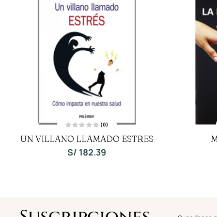
(0)
V
UN VILLANO LLAMADO ESTRES
M
a
l
o
S/
182.39
r
a
d
o
c
o
n
0
d
e
5