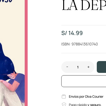
LA DE
S/
14.99
ISBN: 9788413610740
Envíos por Olva Courier
Pago rápido
y seguro.