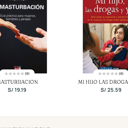
(0)
(0)
V
V
ASTURBACION
MI HIJO LAS DROGA
a
a
l
l
o
o
S/
19.19
S/
25.59
r
r
a
a
d
d
o
o
c
c
o
o
n
n
0
0
d
d
e
e
5
5