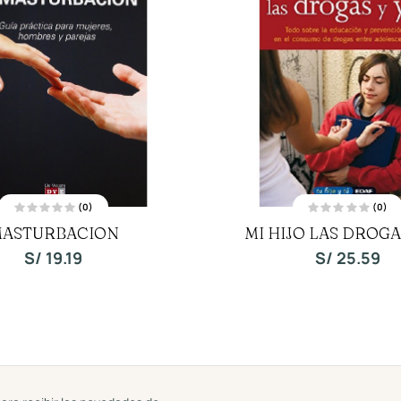
(0)
(0)
V
V
ASTURBACION
MI HIJO LAS DROGA
a
a
l
l
o
o
S/
19.19
S/
25.59
r
r
a
a
d
d
o
o
c
c
o
o
n
n
0
0
d
d
e
e
5
5