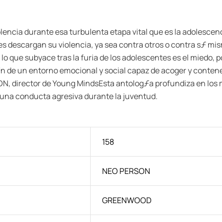
encia durante esa turbulenta etapa vital que es la adolesce
 descargan su violencia, ya sea contra otros o contra sƒ­ mism
que subyace tras la furia de los adolescentes es el miedo, por
³n de un entorno emocional y social capaz de acoger y contene
 director de Young MindsEsta antologƒ­a profundiza en los mo
 una conducta agresiva durante la juventud.
158
NEO PERSON
GREENWOOD