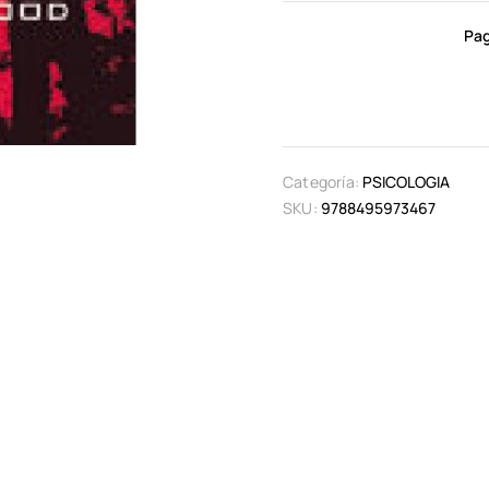
Pag
Categoría:
PSICOLOGIA
SKU:
9788495973467