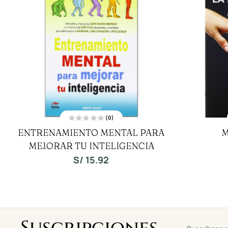
(0)
V
ENTRENAMIENTO MENTAL PARA
M
a
l
MEJORAR TU INTELIGENCIA
o
r
a
S/
15.92
d
o
c
o
n
0
d
e
5