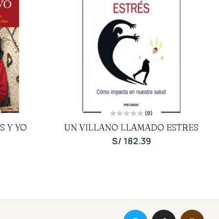
(0)
V
S Y YO
UN VILLANO LLAMADO ESTRES
a
l
o
S/
182.39
r
a
d
o
c
o
n
0
d
e
5