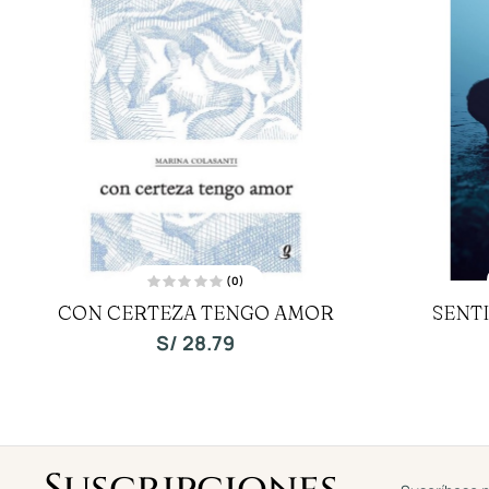
(0)
V
CON CERTEZA TENGO AMOR
SENT
a
l
o
S/
28.79
r
a
d
o
c
o
n
0
d
e
5