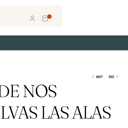
0
ANT
SIG
DE NOS
S/
S/
15.99
55.19
LVAS LAS ALAS