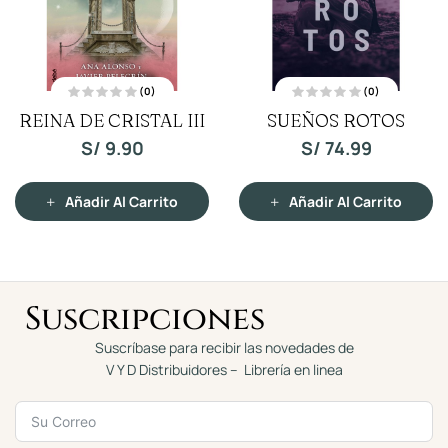
(0)
(0)
V
V
ÑOS ROTOS
SASSY BOY
F
a
a
l
l
o
o
S/
74.99
S/
72.00
r
r
a
a
d
d
o
o
c
c
adir Al Carrito
Añadir Al Carrito
Añ
o
o
n
n
0
0
d
d
e
e
5
5
Suscripciones
Suscríbase para recibir las novedades de
V Y D Distribuidores – Librería en linea