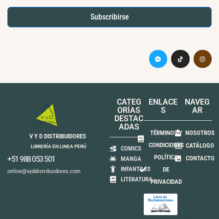
Subscribirse
CATEG
ENLACE
NAVEG
ORÍAS
S
AR
DESTAC
ADAS
TÉRMINOS Y
NOSOTROS
V Y D DISTRIBUIDORES
CONDICIONES
CATÁLOGO
LIBRERÍA EN LINEA PERÚ
COMICS
POLÍTICA
+51 988 053 501
CONTACTO
MANGA
INFANTILES
DE
online@vyddistribuidores.com
LITERATURA
PRIVACIDAD