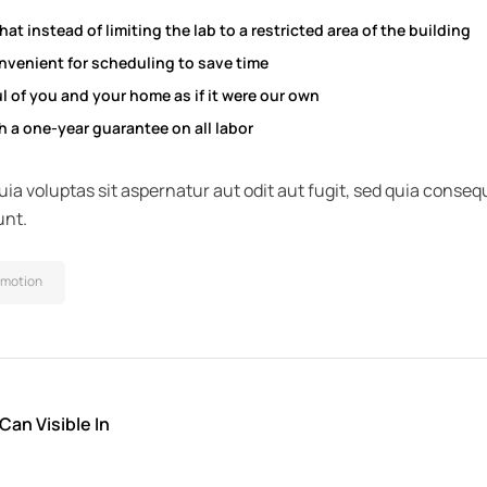
t instead of limiting the lab to a restricted area of ​​the building
nvenient for scheduling to save time
l of you and your home as if it were our own
 a one-year guarantee on all labor
a voluptas sit aspernatur aut odit aut fugit, sed quia conseq
unt.
omotion
an Visible In