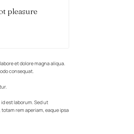
ot pleasure
 labore et dolore magna aliqua.
mmodo consequat.
tur.
 id est laborum. Sed ut
, totam rem aperiam, eaque ipsa