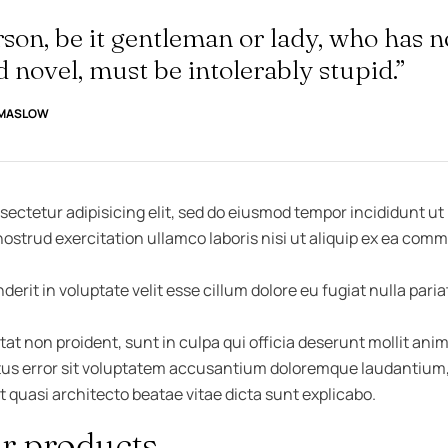
son, be it gentleman or lady, who has n
d novel, must be intolerably stupid.”
 MASLOW
sectetur adipisicing elit, sed do eiusmod tempor incididunt ut
ostrud exercitation ullamco laboris nisi ut aliquip ex ea co
derit in voluptate velit esse cillum dolore eu fugiat nulla paria
t non proident, sunt in culpa qui officia deserunt mollit anim
atus error sit voluptatem accusantium doloremque laudantium
et quasi architecto beatae vitae dicta sunt explicabo.
r products