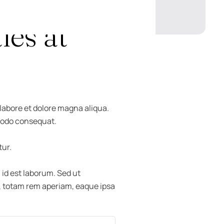
ies at
 labore et dolore magna aliqua.
mmodo consequat.
tur.
 id est laborum. Sed ut
, totam rem aperiam, eaque ipsa