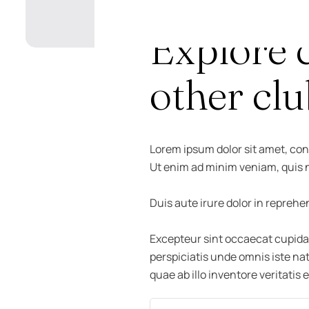
IN
TIPS & TRICKS
01/07/2025
BY
ADM
Explore c
other clu
Lorem ipsum dolor sit amet, con
Ut enim ad minim veniam, quis n
Duis aute irure dolor in reprehen
Excepteur sint occaecat cupidata
perspiciatis unde omnis iste n
quae ab illo inventore veritatis 