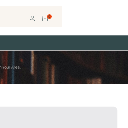
0
n Your Area.