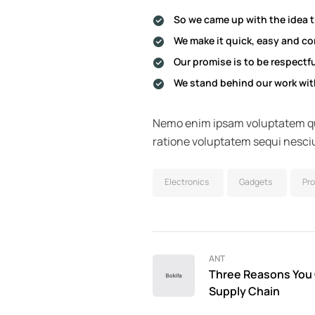
So we came up with the idea tha
We make it quick, easy and co
Our promise is to be respectfu
We stand behind our work with
Nemo enim ipsam voluptatem qui
ratione voluptatem sequi nesci
Electronics
Gadgets
Pr
ANT
Three Reasons You C
Supply Chain