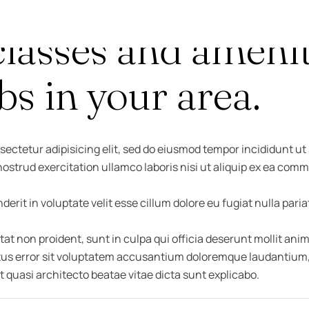
IN
lasses and amenit
bs in your area.
sectetur adipisicing elit, sed do eiusmod tempor incididunt ut
ostrud exercitation ullamco laboris nisi ut aliquip ex ea co
derit in voluptate velit esse cillum dolore eu fugiat nulla paria
t non proident, sunt in culpa qui officia deserunt mollit anim
atus error sit voluptatem accusantium doloremque laudantium
et quasi architecto beatae vitae dicta sunt explicabo.