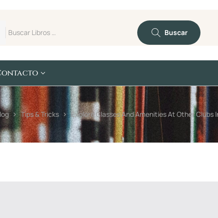
Buscar
Contacto
log
Tips & Tricks
Explore Classes And Amenities At Other Clubs I