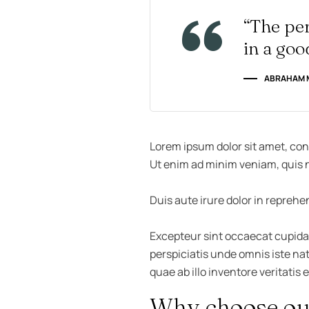
“The per
in a goo
ABRAHAM
Lorem ipsum dolor sit amet, con
Ut enim ad minim veniam, quis n
Duis aute irure dolor in reprehen
Excepteur sint occaecat cupidata
perspiciatis unde omnis iste n
quae ab illo inventore veritatis 
Why choose ou