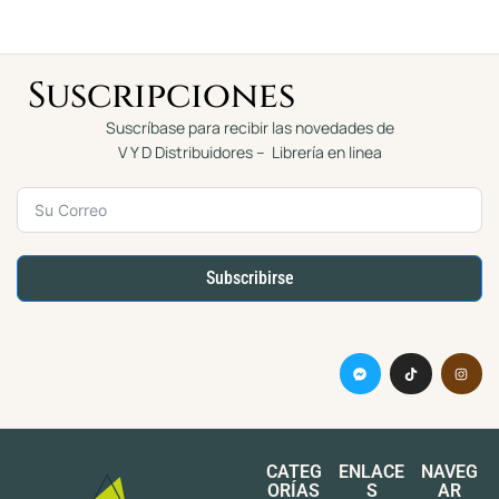
5
5
Suscripciones
Suscríbase para recibir las novedades de
V Y D Distribuidores – Librería en linea
Subscribirse
CATEG
ENLACE
NAVEG
ORÍAS
S
AR