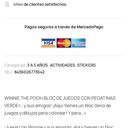
Miles
de clientes satisfechos.
Pagos seguros a través de MercadoPago
Categorías:
3 A 5 AÑOS
,
ACTIVIDADES
,
STICKERS
SKU:
8436026773642
WINNIE THE POOH BLOC DE JUEGOS CON PEGATINAS
VERDE»…y sus amigos! ¡Aquí tienes un bloc lleno de
juegos y dibujos para colorear! Y para…»
¡Juega con Winnie y sus amigos! ¡Aquí tienes un bloc