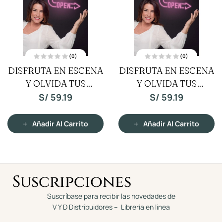
(0)
(0)
V
V
DISFRUTA EN ESCENA
DISFRUTA EN ESCENA
a
a
l
l
Y OLVIDA TUS
o
Y OLVIDA TUS
o
r
r
a
a
MIEDOS
MIEDOS
S/
59.19
S/
59.19
d
d
o
o
c
c
o
o
n
n
Añadir Al Carrito
Añadir Al Carrito
0
0
d
d
e
e
5
5
Suscripciones
Suscríbase para recibir las novedades de
V Y D Distribuidores – Librería en linea