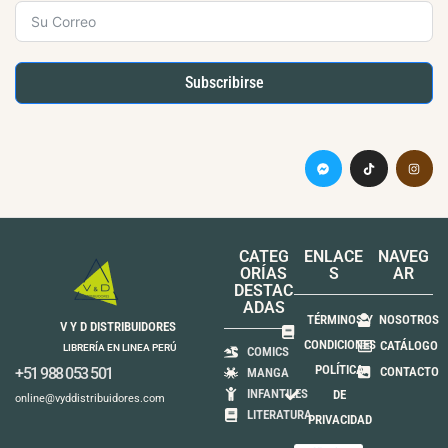
Subscribirse
CATEG
ENLACE
NAVEG
ORÍAS
S
AR
DESTAC
ADAS
TÉRMINOS Y
NOSOTROS
V Y D DISTRIBUIDORES
CONDICIONES
CATÁLOGO
LIBRERÍA EN LINEA PERÚ
COMICS
POLÍTICA
+51 988 053 501
CONTACTO
MANGA
INFANTILES
DE
online@vyddistribuidores.com
LITERATURA
PRIVACIDAD