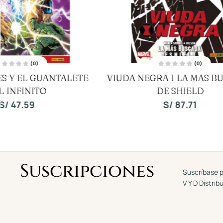
(0)
V
VIUDA NEGRA 1 LA MAS BUSCADA
S
a
l
DE SHIELD
o
r
a
S/
87.71
d
o
c
o
n
0
d
e
5
Suscripciones
Suscríbase p
V Y D Distrib