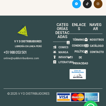
CATEG
ENLACE
NAVEG
ORÍAS
S
AR
DESTAC
ADAS
TÉRMINOS Y
NOSOTROS
V Y D DISTRIBUIDORES
CONDICIONES
CATÁLOGO
LIBRERÍA EN LINEA PERÚ
COMICS
POLÍTICA
+51 988 053 501
CONTACTO
MANGA
INFANTILES
DE
online@vyddistribuidores.com
LITERATURA
PRIVACIDAD
© 2025 V Y D DISTRIBUIDORES