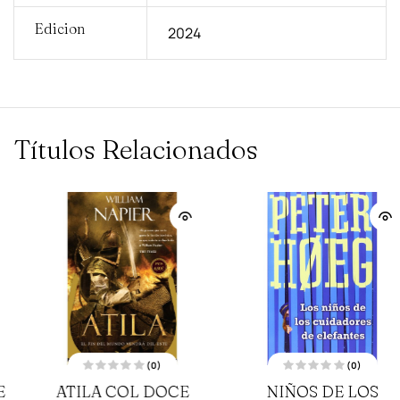
Edicion
2024
Títulos Relacionados
(0)
(0)
V
V
NIÑOS DE LOS
AUSCHWITZ Y
a
a
l
l