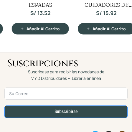
CUIDADORES DE
o
DESPUES III LA
o
r
r
a
a
ELEFANTES
MEDIDA DE
S/
15.92
S/
14.39
d
d
o
o
NUESTROS DIAS
c
c
o
o
n
n
Añadir Al Carrito
Añadir Al Carrito
0
0
d
d
e
e
5
5
Suscripciones
Suscríbase para recibir las novedades de
V Y D Distribuidores – Librería en linea
Subscribirse