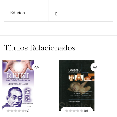
Edicion
0
Títulos Relacionados
(0)
(0)
V
V