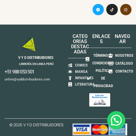
CATEG
ENLACE
NAVEG
ORÍAS
S
AR
DESTAC
ADAS
TÉRMINOS Y
NOSOTROS
V Y D DISTRIBUIDORES
CONDICIONES
CATÁLOGO
LIBRERÍA EN LINEA PERÚ
COMICS
POLÍTICA
+51 988 053 501
CONTACTO
MANGA
INFANTILES
DE
online@vyddistribuidores.com
LITERATURA
PRIVACIDAD
© 2025 V Y D DISTRIBUIDORES