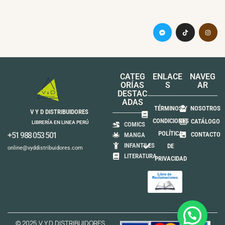
CATEG
ENLACE
NAVEG
ORÍAS
S
AR
DESTAC
ADAS
TÉRMINOS Y
NOSOTROS
V Y D DISTRIBUIDORES
CONDICIONES
CATÁLOGO
LIBRERÍA EN LINEA PERÚ
COMICS
POLÍTICA
+51 988 053 501
CONTACTO
MANGA
INFANTILES
DE
online@vyddistribuidores.com
LITERATURA
PRIVACIDAD
© 2025 V Y D DISTRIBUIDORES