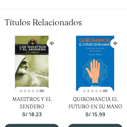
Títulos Relacionados
(0)
(0)
V
V
ANCIA EL
7 CUERPOS
TU Y 
a
a
l
l
EN SU MANO
DESVELADOS
o
o
S/
r
r
a
a
15.99
S/
9.90
d
d
o
o
c
c
Añadi
o
o
n
n