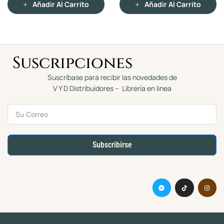
r Al Carrito
Añadir Al Carrito
0
0
d
d
e
e
5
5
Suscripciones
Suscríbase para recibir las novedades de
V Y D Distribuidores – Librería en linea
Subscribirse