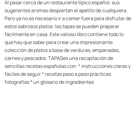
Al pasar cerca de un restaurante típico español, sus
sugerentes aromas despiertan el apetito de cualquiera.
Pero ya no es necesario ir a comer fuera para disfrutar de
estos sabrosos platos: las tapas se pueden preparar
fácilmente en casa. Este valioso libro contiene todo lo
que hay que saber para crear una impresionante
colección de platos a base de verduras, empanadas,
carnes y pescados. TAPASes una recopilación de
sencillas recetas españolas con: * instrucciones claras y
fáciles de seguir * recetas paso a paso prácticas
fotografías * un glosario de ingredientes
V & D Distribuidores S.A.C., nace en el año 1997 y desde el
inicio perseguimos el ideal de poder brindarle a nuestro
público los mejores libros y precios; para así, poder llegar
a más personas que gustan de la lectura. A lo largo de
estos años, hemos adquirido basta experiencia y
conocimiento de los temas que atraen a nuestro público.