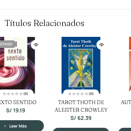
Títulos Relacionados
(0)
(0)
V
V
TAROT THOTH DE
AUTOBIOGRAFIA DE
a
a
l
l
ALEISTER CROWLEY
o
o
UN YOGUI
r
r
a
a
S/
62.39
S/
54.39
d
d
o
o
c
c
o
o
n
n