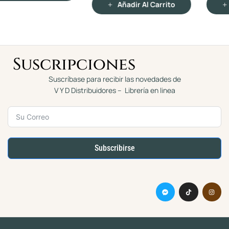
Añadir Al Carrito
Añadir Al Carrito
0
0
d
d
e
e
5
5
Suscripciones
Suscríbase para recibir las novedades de
V Y D Distribuidores – Librería en linea
Subscribirse