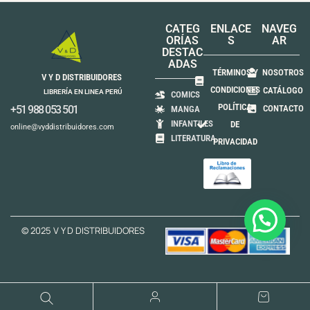
CATEG
ENLACE
NAVEG
ORÍAS
S
AR
DESTAC
ADAS
TÉRMINOS Y
NOSOTROS
V Y D DISTRIBUIDORES
CONDICIONES
CATÁLOGO
LIBRERÍA EN LINEA PERÚ
COMICS
POLÍTICA
+51 988 053 501
CONTACTO
MANGA
INFANTILES
DE
online@vyddistribuidores.com
LITERATURA
PRIVACIDAD
© 2025 V Y D DISTRIBUIDORES