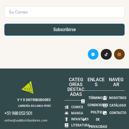
Subscribirse
CATEG
ENLACE
NAVEG
ORÍAS
S
AR
DESTAC
ADAS
TÉRMINOS Y
NOSOTROS
V Y D DISTRIBUIDORES
CONDICIONES
CATÁLOGO
LIBRERÍA EN LINEA PERÚ
COMICS
POLÍTICA
+51 988 053 501
CONTACTO
MANGA
INFANTILES
DE
online@vyddistribuidores.com
LITERATURA
PRIVACIDAD